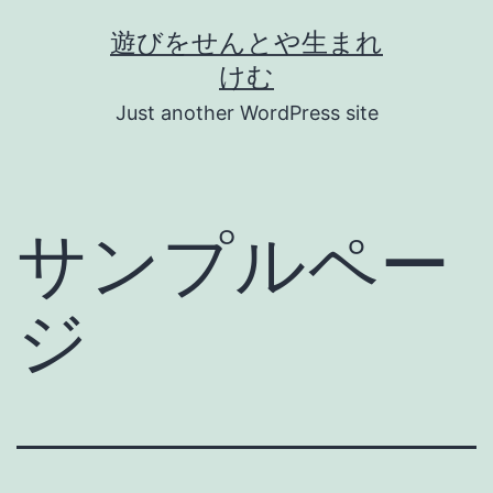
コ
遊びをせんとや生まれ
ン
けむ
テ
Just another WordPress site
ン
ツ
へ
サンプルペー
ス
キ
ジ
ッ
プ